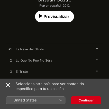
Pop en español · 2012
Previsualizar
1
La Nave del Olvido
2
Lo Que No Fue No Séra
3
El Triste
4
Buenos Días Amor
Selecciona otro país para ver contenido
específico para tu ubicación
5
Gavilán o Paloma
United States
Continuar
6
Almohada