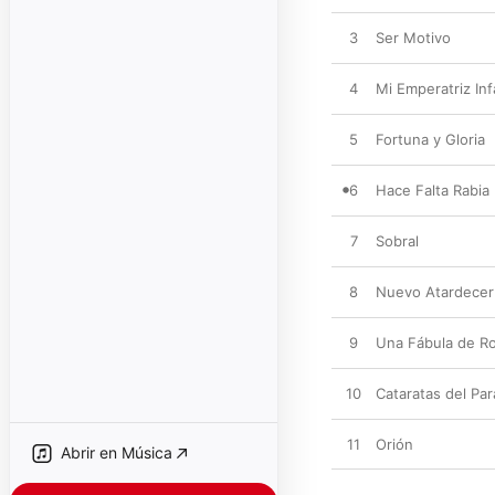
3
Ser Motivo
4
Mi Emperatriz Infa
5
Fortuna y Gloria
6
Hace Falta Rabia
7
Sobral
8
Nuevo Atardecer
9
Una Fábula de Ro
10
Cataratas del Par
11
Orión
Abrir en Música