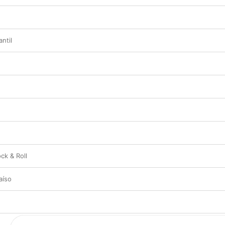
ntil
ck & Roll
aíso