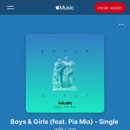
Iniciar sesión
Buscar
Inicio
Novedades
Instalar Apple Music
Radio
Boys & Girls (feat. Pia Mia) - Single
will.i.am