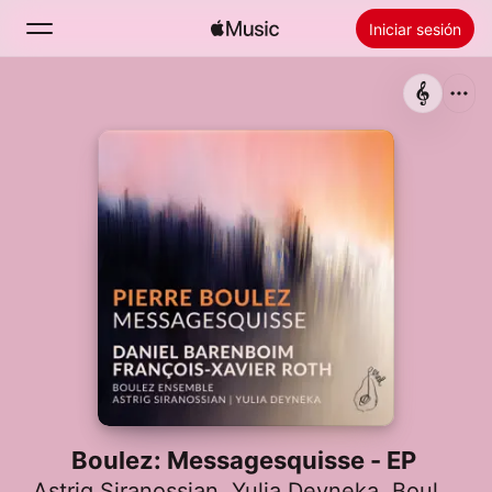
Iniciar sesión
Buscar
Inicio
Novedades
Instalar Apple Music
Radio
Boulez: Messagesquisse - EP
Astrig Siranossian
,
Yulia Deyneka
,
Boulez Ensemble