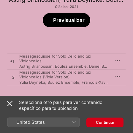
Clásica · 2021
Previsualizar
Messagesquisse for Solo Cello and Six
Violoncellos
1
Astrig Siranossian
,
Boulez Ensemble
,
Daniel Barenboim
Messagesquisse for Solo Cello and Six
Violoncellos (Viola Version)
2
Yulia Deyneka
,
Boulez Ensemble
,
François-Xavier Roth
23 de julio de 2021

Selecciona otro país para ver contenido
2 canciones, 19 minutos

específico para tu ubicación
℗ 2021 Peral Music, under exclusive license to Deutsche 
Grammophon GmbH, Berlin
United States
Continuar