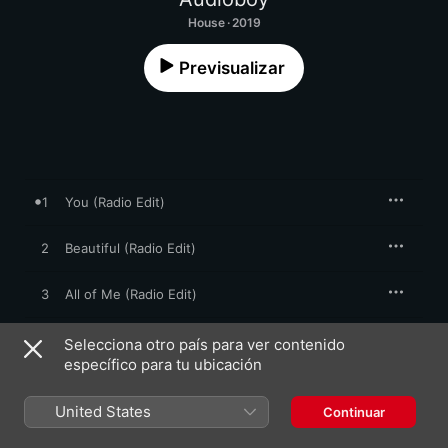
House · 2019
Previsualizar
1
You (Radio Edit)
2
Beautiful (Radio Edit)
3
All of Me (Radio Edit)
4
My Star (Radio Edit)
Selecciona otro país para ver contenido
específico para tu ubicación
5
Everything to Me (Radio Edit)
United States
Continuar
6
Eyes On You (Radio Edit)