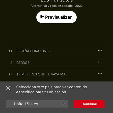
Alternativa y rock en español · 2022
Previsualizar
1
ESPAÑA CORAZONES
2
CERDOS
3
TE MERECES QUE TE VAYA MAL
4
HOLA, DESTRUCCIÓN
Selecciona otro país para ver contenido
específico para tu ubicación
5
ESTRATOS GEOLÓGICOS
United States
Continuar
6
COSAS QUE NO ME GUSTAN