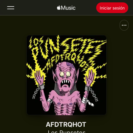
Iniciar sesión
Buscar
Inicio
Novedades
Instalar Apple Music
Radio
AFDTRQHOT
Los Punsetes