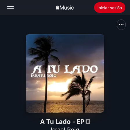
Iniciar sesión
Buscar
Inicio
Novedades
Instalar Apple Music
Radio
A Tu Lado - EP
Israel Roig