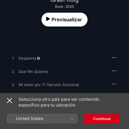
Rock · 2020
Previsualizar
1
Despierta
2
Que Me Quieras
3
Mi Amor por Tí (Versión Acústica)
4
Te Enseñaré
Selecciona otro país para ver contenido
específico para tu ubicación
5
Puedes Con Todo
United States
Continuar