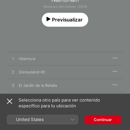
Músicas del mundo · 2009
Previsualizar
1
Obertura
2
Disneylandi #2
3
El Jardín de la Batalla
4
You Can't Do That
Selecciona otro país para ver contenido
específico para tu ubicación
5
Cautivo
United States
Continuar
6
My Guitar Wants to Kill You Mama