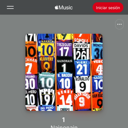
Iniciar sesión
Buscar
Inicio
Novedades
Instalar Apple Music
Radio
1
Nainonain