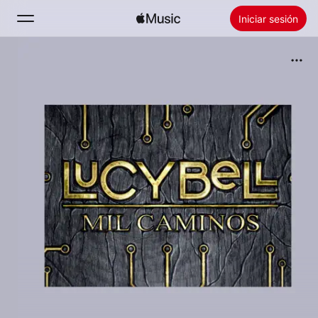
Iniciar sesión
Buscar
Inicio
Novedades
Instalar Apple Music
Radio