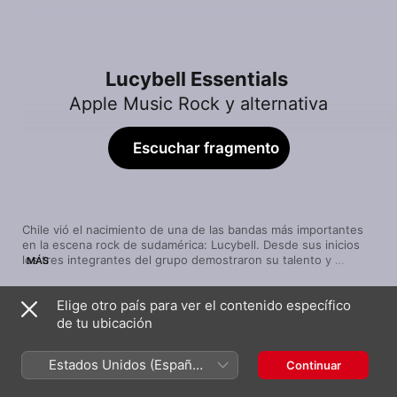
Lucybell Essentials
Apple Music Rock y alternativa
Escuchar fragmento
Chile vió el nacimiento de una de las bandas más importantes 
en la escena rock de sudamérica: Lucybell. Desde sus inicios 
los tres integrantes del grupo demostraron su talento y 
MÁS
constancia, componiendo sin parar y elevando su carrera con 
numerosos éxitos que se hicieron muy populares y famosos 
Elige otro país para ver el contenido específico
por toda latinoamérica. Hoy en dia son considerados como una 
Canción
Duración
de las bandas más importantes e influyentes del rock en la 
de tu ubicación
Mataz
parte del continente de habla hispana. Si eres fan del género y 
Lucybell
te gusta escucharlo en tu idioma, esto es algo que debes 
Estados Unidos (Español
Continuar
escuchar sí o sí.
Fe
México)
Lucybell