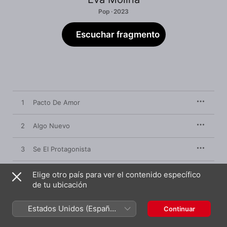
Pop · 2023
Escuchar fragmento
1
Pacto De Amor
2
Algo Nuevo
3
Se El Protagonista
4
Because You're Worth It
Elige otro país para ver el contenido específico
de tu ubicación
5
Esencia De La Vida
Estados Unidos (Español
Continuar
México)
6
Aprovecha El Momento