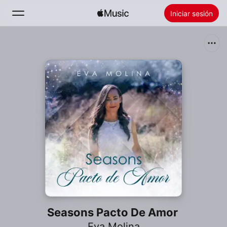
Iniciar sesión
Buscar
Inicio
Novedades
Instalar Apple Music
Radio
Seasons Pacto De Amor
Eva Molina