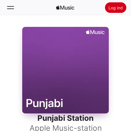
Log ind
Søg
Hjem
Nyt
Installer Apple Music
Radio
Punjabi Station
Apple Music-station