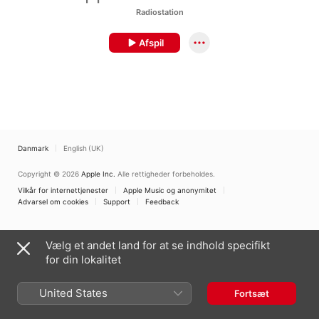
Radiostation
Afspil
Danmark
English (UK)
Copyright © 2026
Apple Inc.
Alle rettigheder forbeholdes.
Vilkår for internettjenester
Apple Music og anonymitet
Advarsel om cookies
Support
Feedback
Vælg et andet land for at se indhold specifikt
for din lokalitet
United States
Fortsæt