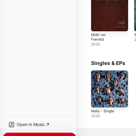
Midt i en
S
Fremtid
2026
Singles & EPs
Nelly - Single
2026
Open in Music