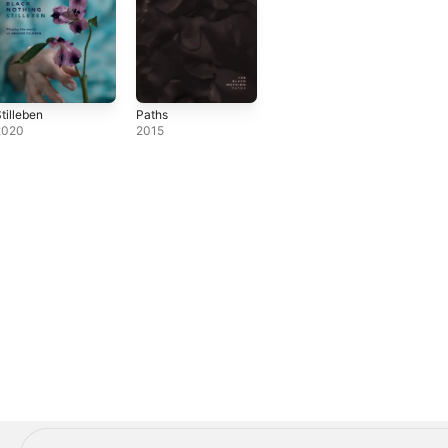
tilleben
Paths
2020
2015