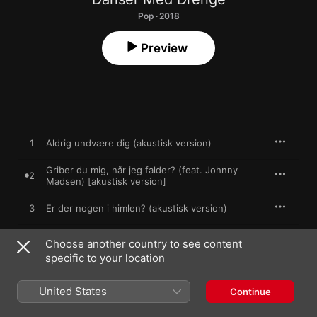
Pop · 2018
Preview
1
Aldrig undvære dig (akustisk version)
Griber du mig, når jeg falder? (feat. Johnny
2
Madsen) [akustisk version]
3
Er der nogen i himlen? (akustisk version)
Det handler om penge (feat. Lelo Nika)
4
Choose another country to see content
[akustisk version]
specific to your location
Ud under åben himmel (feat. Jonas Krag)
5
[akustisk version]
United States
Continue
Velkommen Prinsesse (feat. Jørgen Lang)
6
[akustisk version]