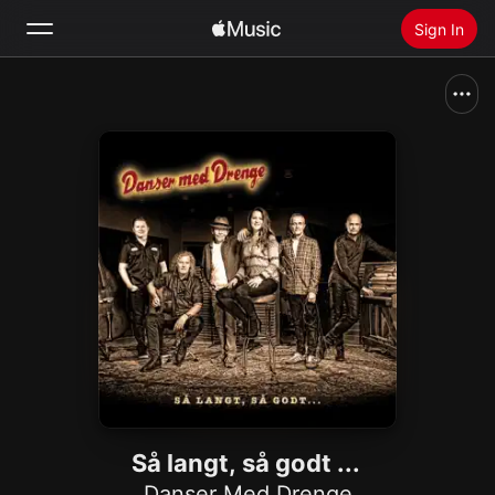
Sign In
Search
Home
New
Install Apple Music
Radio
Så langt, så godt ...
Danser Med Drenge