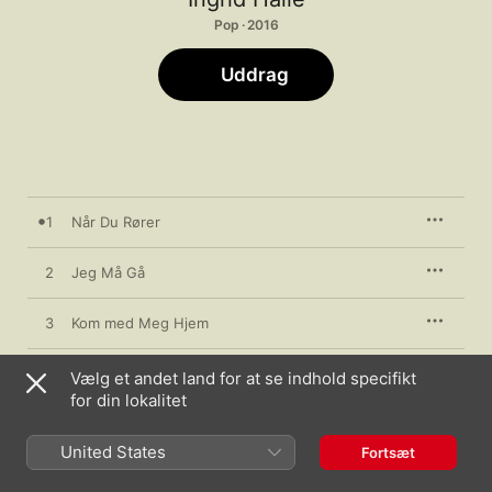
Pop · 2016
Uddrag
1
Når Du Rører
2
Jeg Må Gå
3
Kom med Meg Hjem
4
Minnene
Vælg et andet land for at se indhold specifikt
for din lokalitet
5
Jaget Hjerne
United States
Fortsæt
6
Venter