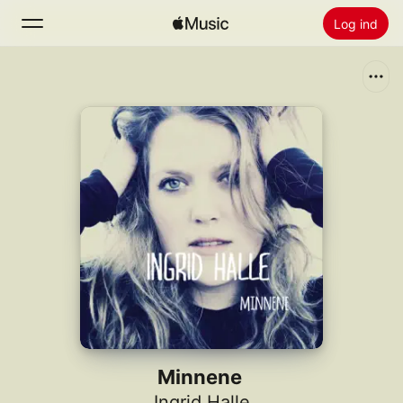
Log ind
Søg
Hjem
Nyt
Installer Apple Music
Radio
Minnene
Ingrid Halle