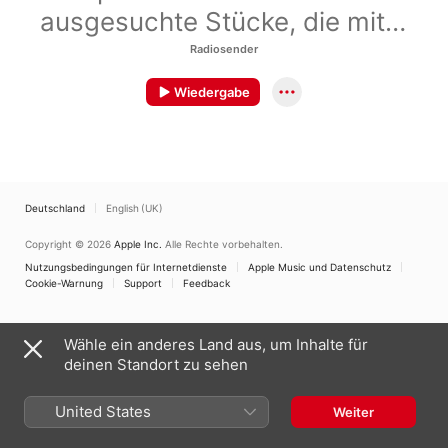
ausgesuchte Stücke, die mit
tief bewegender Musik
Radiosender
intimes Ambiente schaffen.
Wiedergabe
Deutschland
English (UK)
Copyright © 2026
Apple Inc.
Alle Rechte vorbehalten.
Nutzungsbedingungen für Internetdienste
Apple Music und Datenschutz
Cookie-Warnung
Support
Feedback
Wähle ein anderes Land aus, um Inhalte für
deinen Standort zu sehen
United States
Weiter