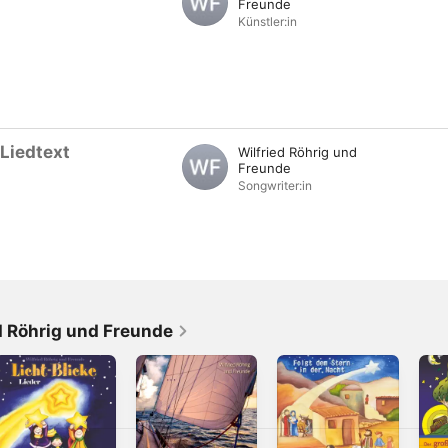
Freunde
Künstler:in
Liedtext
Wilfried Röhrig und
Freunde
Songwriter:in
d Röhrig und Freunde