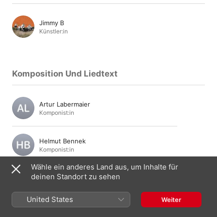
Jimmy B
Künstler:in
Komposition Und Liedtext
Artur Labermaier
Komponist:in
Helmut Bennek
Komponist:in
Wähle ein anderes Land aus, um Inhalte für
deinen Standort zu sehen
Alexander Edward O*Brien
Songwriter:in
United States
Weiter