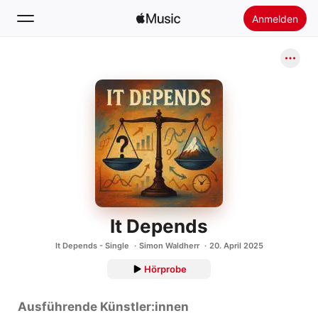
Anmelden
Suchen
Startseite
Neu
Apple Music installieren
Radio
It Depends
It Depends - Single
Simon Waldherr
20. April 2025
Hörprobe
Ausführende Künstler:innen