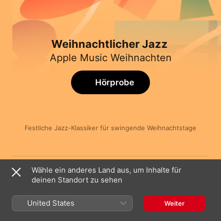
Weihnachtlicher Jazz
Apple Music Weihnachten
Hörprobe
Festliche Jazz-Klassiker für swingende Weihnachtstage
Titel
Länge
Old Devil Moon
Wähle ein anderes Land aus, um Inhalte für
dodie
deinen Standort zu sehen
The Christmas Song
Omer Klein
United States
Weiter
It's Christmas