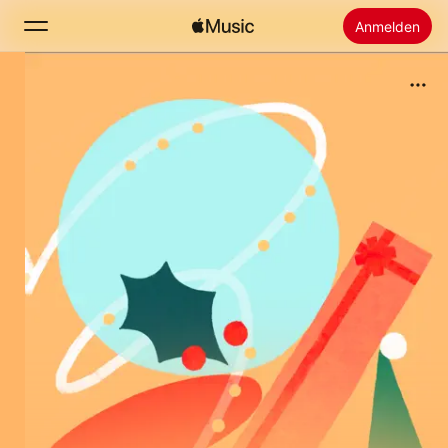
Anmelden
Suchen
Startseite
Neu
Apple Music installieren
Radio