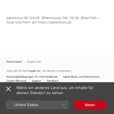
tjabelstünj 99 (24.08. @Westküste FM, 29.08. @Kiel FM) – 
muar üüb/mehr auf https://tjabelstünj.de
Deutschland
English (UK)
Copyright © 2026
Apple Inc.
Alle Rechte vorbehalten.
Nutzungsbedingungen für Internetdienste
Apple Music und Datenschutz
Cookie-Warnung
Support
Feedback
Wähle ein anderes Land aus, um Inhalte für
deinen Standort zu sehen
United States
Weiter