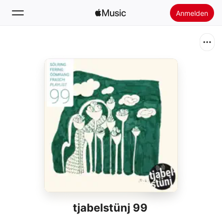
Anmelden
Suchen
Startseite
Neu
Apple Music installieren
Radio
tjabelstünj 99