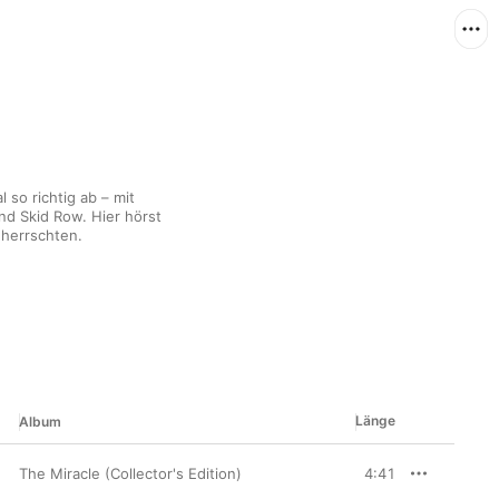
so richtig ab – mit 
d Skid Row. Hier hörst 
eherrschten.
Länge
Album
The Miracle (Collector's Edition)
4:41