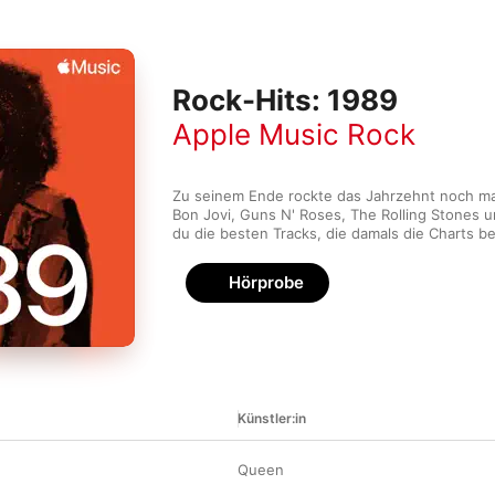
Rock-Hits: 1989
Apple Music Rock
Zu seinem Ende rockte das Jahrzehnt noch mal 
Bon Jovi, Guns N' Roses, The Rolling Stones un
du die besten Tracks, die damals die Charts b
Hörprobe
Künstler:in
Queen