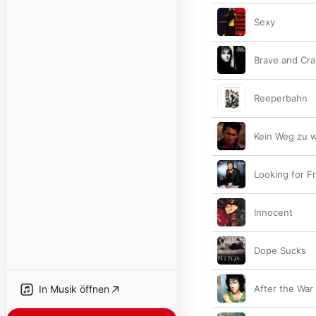
Sexy
Brave and Cra
Reeperbahn
Kein Weg zu w
Looking for 
Innocent
Dope Sucks
In Musik öffnen
After the War