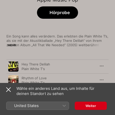
Hörprobe
Ein Song kann alles verändern. Das erlebten die Plain White T’s, 
als sie mit der Akustikballade „Hey There Delilah“ von ihrem 
zweiten Album „All That We Needed“ (2005) weltberühmt 
MEHR
wurden. Doch der einfühlsame Song spiegelt nur eine Facette 
der Band aus Chicago wider, die auch treibenden Emo-Rock 
und poppige Punk-Nummern wie „Our Time Now“ 
Titel
Länge
veröffentlichte. Trotzdem waren es ruhigere Songs wie 
Hey There Delilah
„Rhythm of Love“, die auf späteren Alben herausstachen. Mit 
Plain White T's
„Parallel Universe“ (2018) fand die Band um Sänger Tom 
Higgenson schließlich die Balance zwischen spannendem und 
Rhythm of Love
entspanntem Sound.
Plain White T's
Wähle ein anderes Land aus, um Inhalte für
1, 2, 3, 4
deinen Standort zu sehen
Plain White T's
United States
Your Body
Weiter
Plain White T's