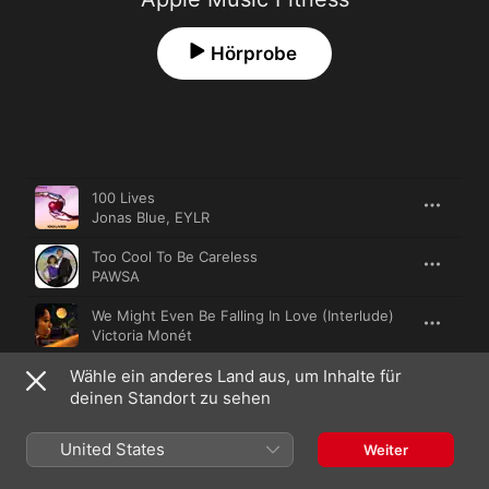
Hörprobe
Titel
Länge
100 Lives
Jonas Blue
,
EYLR
Too Cool To Be Careless
PAWSA
We Might Even Be Falling In Love (Interlude)
Victoria Monét
Wähle ein anderes Land aus, um Inhalte für
yes, and? (Jonas Blue Remix)
Ariana Grande
,
Jonas Blue
deinen Standort zu sehen
everyday
United States
Weiter
Fireboy DML