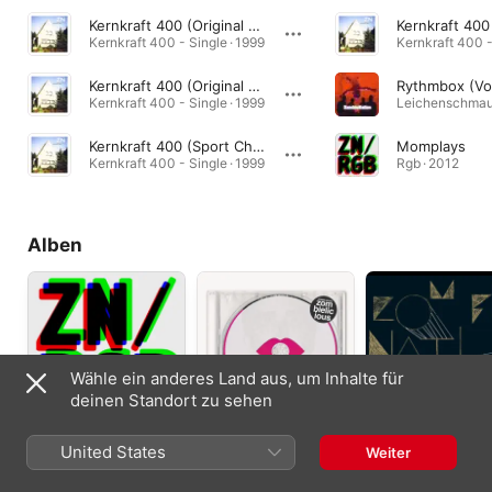
Kernkraft 400 (Original Radio Edit)
Kernkraft 400 - Single · 1999
Kernkraft 400 -
Kernkraft 400 (Original Mix)
Kernkraft 400 - Single · 1999
Leichenschmaus
Kernkraft 400 (Sport Chant Stadium Remix)
Momplays
Kernkraft 400 - Single · 1999
Rgb · 2012
Alben
Wähle ein anderes Land aus, um Inhalte für
deinen Standort zu sehen
Rgb
Zombielicious
Black Toys
United States
Weiter
2012
2009
2006