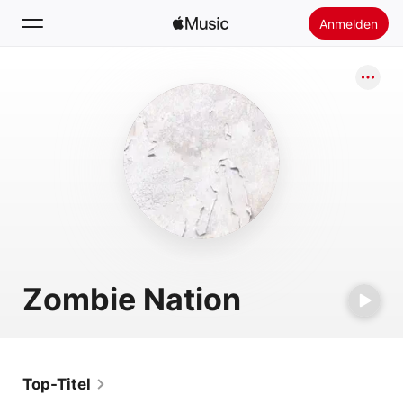
Anmelden
Suchen
Startseite
Neu
Apple Music installieren
Radio
Zombie Nation
Top-Titel