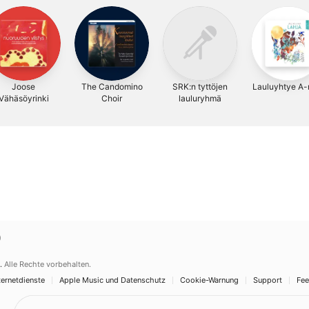
Joose
The Candomino
SRK:n tyttöjen
Lauluyhtye A
Vähäsöyrinki
Choir
lauluryhmä
)
.
Alle Rechte vorbehalten.
ernetdienste
Apple Music und Datenschutz
Cookie-Warnung
Support
Fe