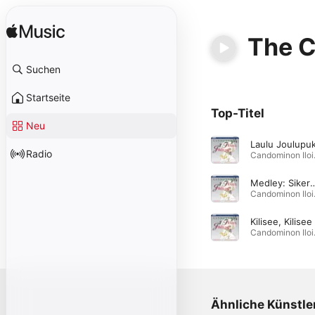
The C
Suchen
Startseite
Top-Titel
Neu
Radio
Candom
Medley: Sikermä - Koska Meillä On Joulu ; Joulu On Taa
Candom
Candom
Ähnliche Künstle