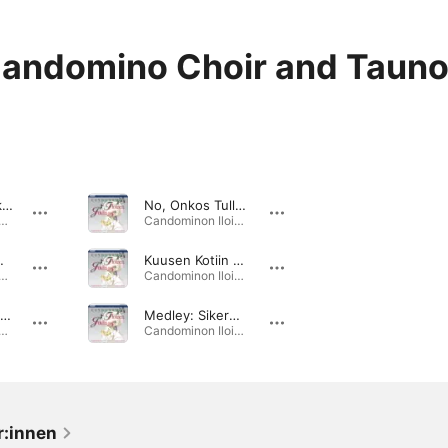
andomino Choir and Tauno
Laulu Joulupukille
No, Onkos Tullut Kesä? (Is It Suddenly Summer?)
inon Iloinen Joulu · 1990
Candominon Iloinen Joulu · 1990
s ; Porsaita Äidin Oomme Kaikki
Kuusen Kotiin Tuoda Saamme
inon Iloinen Joulu · 1990
Candominon Iloinen Joulu · 1990
Kilisee, Kilisee Kulkunen
Medley: Sikermä - Juokse Porosein ; Tonttujen Joulukiireet ; Arvaas Kuinka Tonttu-ukko ; Juhla On Verraton ; Hei, Tonttu-ukot Hy
inon Iloinen Joulu · 1990
Candominon Iloinen Joulu · 1990
r:innen