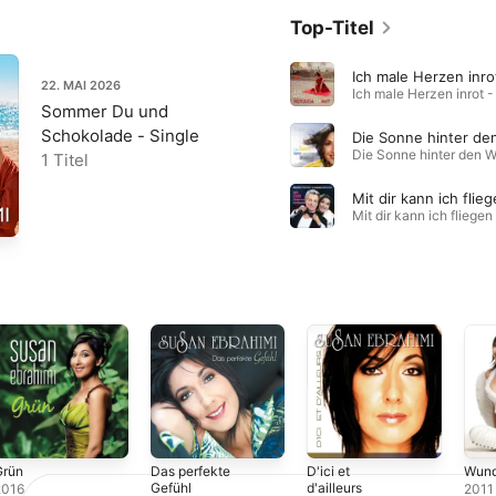
Top-Titel
Ich male Herzen inro
22. MAI 2026
Sommer Du und
Schokolade - Single
1 Titel
Mit dir kann ich flie
Grün
Das perfekte
D'ici et
Wund
Gefühl
d'ailleurs
2016
2011