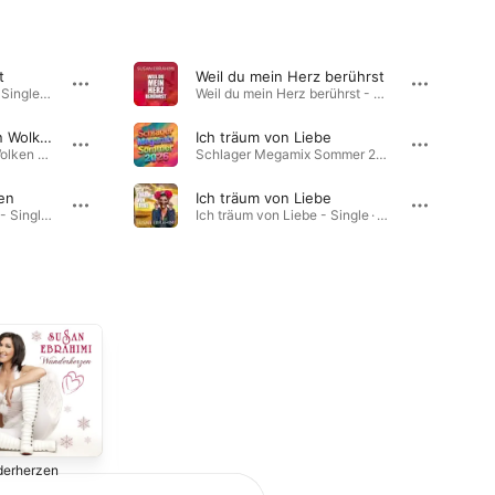
t
Weil du mein Herz berührst
Ich male Herzen inrot - Single · 2015
Weil du mein Herz berührst - Single · 2026
Die Sonne hinter den Wolken
Ich träum von Liebe
Die Sonne hinter den Wolken - Single · 2023
Schlager Megamix Sommer 2026 · 2025
gen
Ich träum von Liebe
Mit dir kann ich fliegen - Single · 2024
Ich träum von Liebe - Single · 2025
erherzen
Zauberhaft
Federleicht
2011
2010