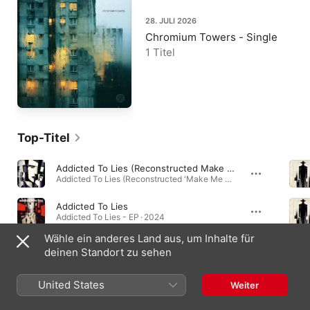
28. JULI 2026
Chromium Towers - Single
1 Titel
Top-Titel
Addicted To Lies (Reconstructed Make Me Whole Mix)
Addicted To Lies (Reconstructed 'Make Me Whole' Mix) - EP · 2025
Addicted To Lies
Addicted To Lies - EP · 2024
Wähle ein anderes Land aus, um Inhalte für
Exit Music (For A Film)
deinen Standort zu sehen
Exit Music (For A Film) - Single · 2025
United States
Weiter
Alben