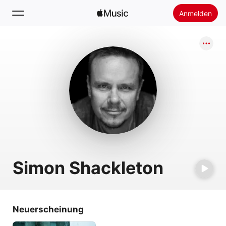
Anmelden
Suchen
Startseite
Neu
Apple Music installieren
Radio
Simon Shackleton
Neuerscheinung