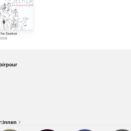
The Seeker
2009
birpour
r:innen