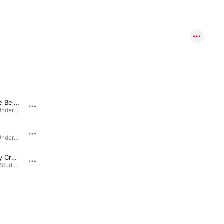
Land of the Beloved
Mein Hafen
Patien
Heaven of Understanding · 2023
Wasser des Lebens · 2021
Doch So Nah (feat. Linda & Riaz Khabirpour)
Heaven of Understanding · 2023
Demon Slayer · 2020
I Loved Thy Creation
Zimmertür (feat. Riaz Khabirpour)
Baha'i Blog Studio Sessions, Vol. 4 · 2022
Demon Slayer · 2020