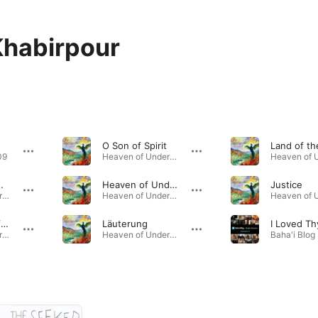
Khabirpour
O Son of Spirit
09
Heaven of Understanding · 2023
eat. Corinne Mazloum)
Heaven of Understanding
Justice
Heaven of Understanding · 2023
Heaven of Understanding · 2023
Remover of Difficulties
Läuterung
Heaven of Understanding · 2023
Heaven of Understanding · 2023