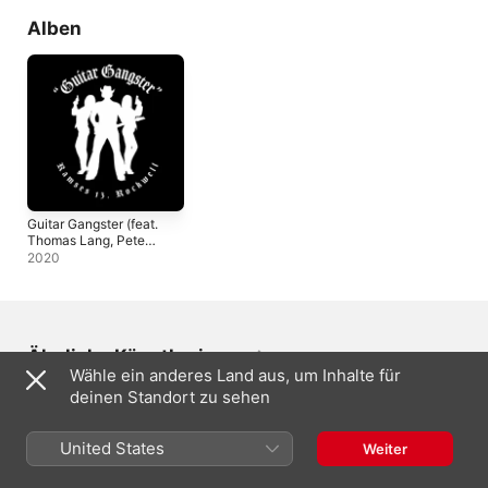
Alben
Guitar Gangster (feat.
Thomas Lang, Pete
Griffin & Fabio
2020
Trentini)
Ähnliche Künstler:innen
Wähle ein anderes Land aus, um Inhalte für
deinen Standort zu sehen
United States
Weiter