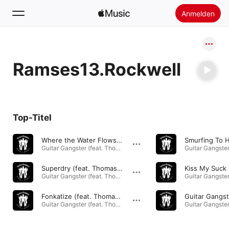
Anmelden
Suchen
Ramses13.Rockwell
Startseite
Neu
Apple Music installieren
Top-Titel
Radio
Where the Water Flows (feat. Thomas Lang & Fabio Trentini)
Guitar Gangster (feat. Thomas Lang, Pete Griffin & Fabio Trentini) · 2020
Superdry (feat. Thomas Lang & Pete Griffin)
Guitar Gangster (feat. Thomas Lang, Pete Griffin & Fabio Trentini) · 2020
Fonkatize (feat. Thomas Lang & Fabio Trentini)
Guitar Gangster (feat. Thomas Lang, Pete Griffin & Fabio Trentini) · 2020