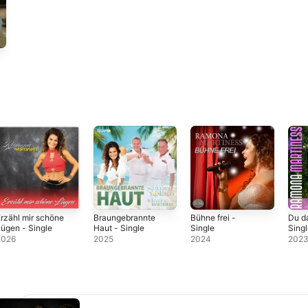
rzähl mir schöne
Braungebrannte
Bühne frei -
Du da
ügen - Single
Haut - Single
Single
Sing
2026
2025
2024
202