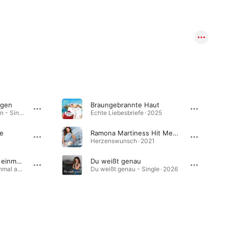
ügen
Braungebrannte Haut
Erzähl mir schöne Lügen - Single · 2026
Echte Liebesbriefe · 2025
e
Ramona Martiness Hit Medley
Herzenswunsch · 2021
Bitte lüge mich noch einmal an
Du weißt genau
Bitte lüge mich noch einmal an - Single · 2021
Du weißt genau - Single · 2026