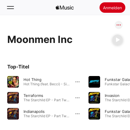
Anmelden
Suchen
Moonmen Inc
Startseite
Neu
Apple Music installieren
Top-Titel
Radio
Hot Thing
Hot Thing (feat. Becci) - Single · 2011
Terraforms
Invasion
The Starchild EP - Part Two · 2011
Indianapolis
Funkstar Gala
The Starchild EP - Part Two · 2011