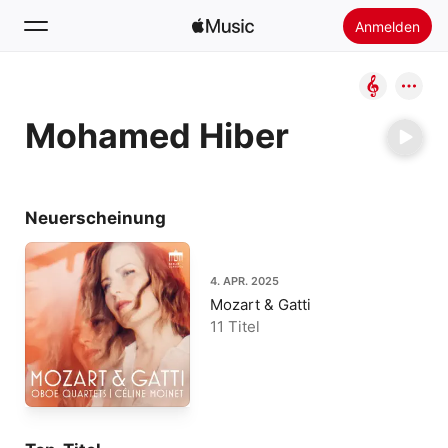
Anmelden
Suchen
Mohamed Hiber
Startseite
Neu
Apple Music installieren
Neuerscheinung
Radio
4. APR. 2025
Mozart & Gatti
11 Titel