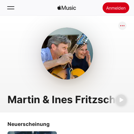
Anmelden
Suchen
Startseite
Neu
Apple Music installieren
Radio
Martin & Ines Fritzsch
Neuerscheinung