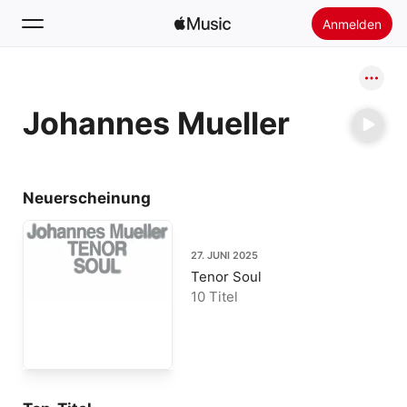
Anmelden
Suchen
Johannes Mueller
Startseite
Neu
Apple Music installieren
Neuerscheinung
Radio
27. JUNI 2025
Tenor Soul
10 Titel