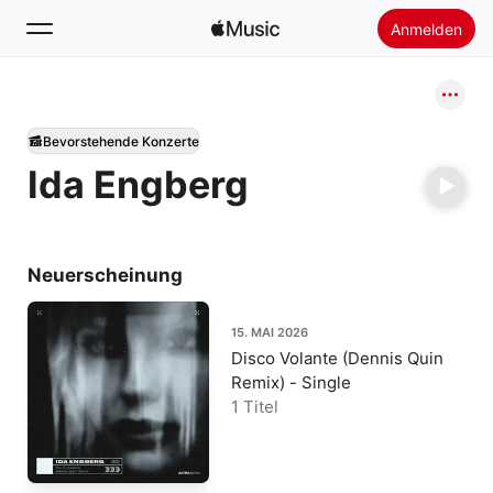
Anmelden
Suchen
Bevorstehende Konzerte
Startseite
Ida Engberg
Neu
Apple Music installieren
Radio
Neuerscheinung
15. MAI 2026
Disco Volante (Dennis Quin
Remix) - Single
1 Titel