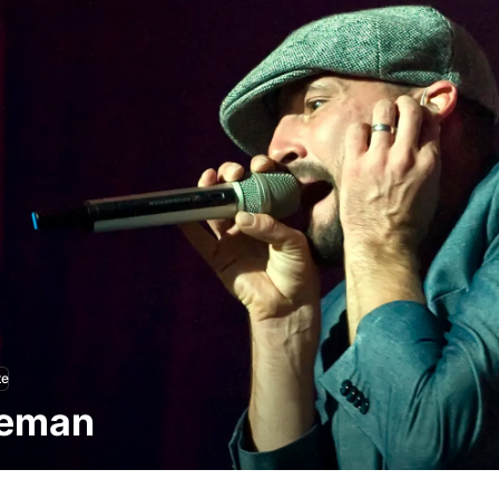
te
leman