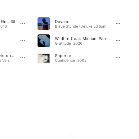
Ahnma (feat. Gzuz & Gentleman)
Devam
2016
Blaue Stunde (Deluxe Edition) · 2020
Wildfire (feat. Michael Patrick Kelly)
Gratitude · 2026
To The Top (feat. Christopher Martin)
Superior
Diversity (Deluxe Bonus Version) · 2010
Confidence · 2002