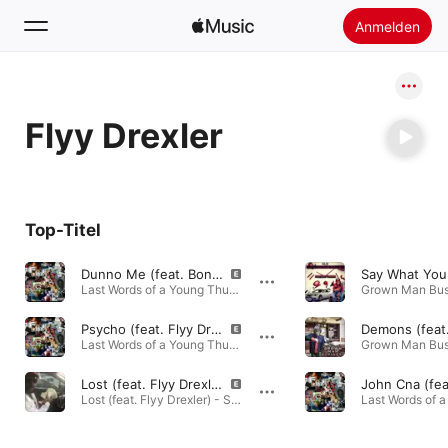
Anmelden
Suchen
Flyy Drexler
Startseite
Neu
Apple Music installieren
Top-Titel
Radio
Dunno Me (feat. Bonez the Maztermynd, Teddy Graham, Flyy Drexler, RoGoneGo & Self Explanitory)
Last Words of a Young Thug · 2020
Psycho (feat. Flyy Drexler)
Last Words of a Young Thug · 2020
Grown Man Busi
Lost (feat. Flyy Drexler)
Lost (feat. Flyy Drexler) - Single · 2020