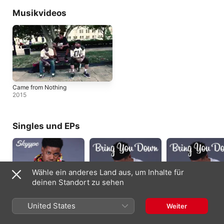
Musikvideos
Came from Nothing
2015
Singles und EPs
Wähle ein anderes Land aus, um Inhalte für
deinen Standort zu sehen
United States
Weiter
Skyype - Single
Bring You Down -
Bring You Down
Single
(Radio Version) -
2018