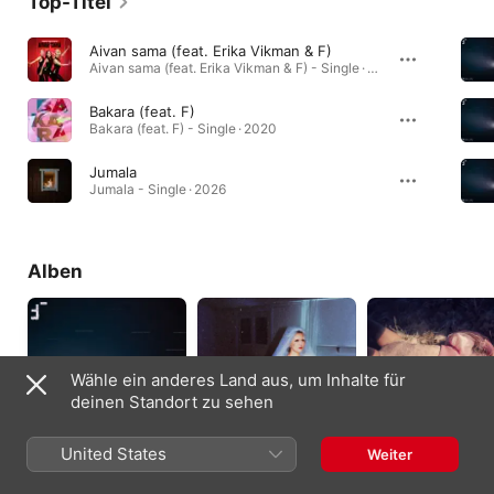
Top-Titel
Aivan sama (feat. Erika Vikman & F)
Aivan sama (feat. Erika Vikman & F) - Single · 2024
Bakara (feat. F)
Bakara (feat. F) - Single · 2020
Jumala
Jumala - Single · 2026
Alben
Wähle ein anderes Land aus, um Inhalte für
deinen Standort zu sehen
United States
Weiter
Satellite
Self-helpless
Jos
2026
2024
2022