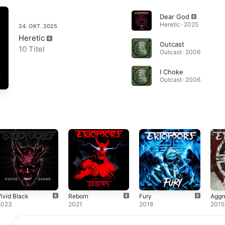
Dear God
Heretic · 2025
24. OKT. 2025
Heretic
Outcast
10 Titel
Outcast · 2006
I Choke
Outcast · 2006
ivid Black
Reborn
Fury
Aggr
2023
2021
2018
2015