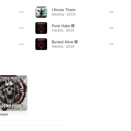
I Know Them
Destroy · 2004
Pure Hate
Heretic · 2025
Buried Alive
Heretic · 2025
essor
Retribution
Black Flag
2014
2012