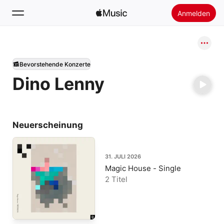
Anmelden
Suchen
Bevorstehende Konzerte
Startseite
Dino Lenny
Neu
Apple Music installieren
Radio
Neuerscheinung
31. JULI 2026
Magic House - Single
2 Titel