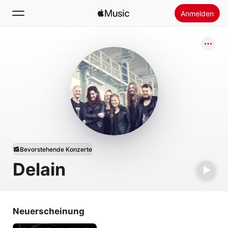
Anmelden
Suchen
Startseite
Neu
Apple Music installieren
Radio
Bevorstehende Konzerte
Delain
Neuerscheinung