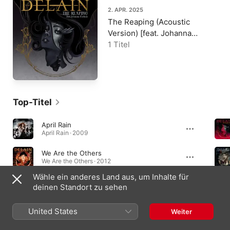
2. APR. 2025
The Reaping (Acoustic
Version) [feat. Johanna
Kurkela] - Single
1 Titel
Top-Titel
April Rain
April Rain · 2009
We Are the Others
We Are the Others · 2012
Wähle ein anderes Land aus, um Inhalte für
Masters of Destiny
deinen Standort zu sehen
Apocalypse & Chill · 2020
United States
Weiter
Alben