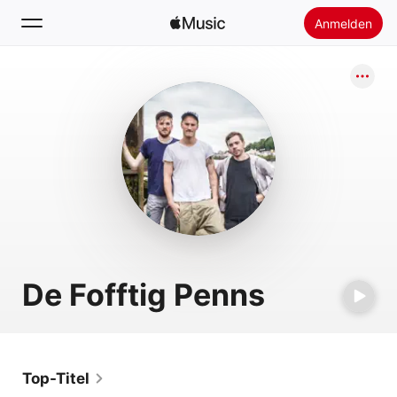
Anmelden
Suchen
Startseite
Neu
Apple Music installieren
Radio
De Fofftig Penns
Top-Titel