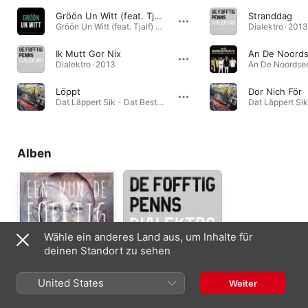
Gröön Un Witt (feat. Tjalf)
Stranddag
Gröön Un Witt (feat. Tjalf) - Single · 2015
Dialektro · 2013
Ik Mutt Gor Nix
An De Noord
Dialektro · 2013
Löppt
Dor Nich För
Dat Läppert Sik - Dat Beste Vun De Fofftig Penns · 2012
Alben
Wähle ein anderes Land aus, um Inhalte für
deinen Standort zu sehen
Een Vun De Fofftig
Dialektro
United States
Weiter
Penns
2013
2014