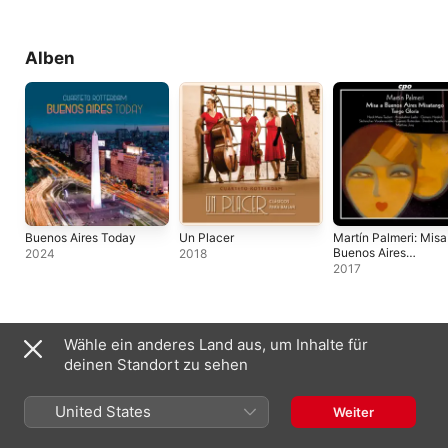
Alben
Buenos Aires Today
Un Placer
Martín Palmeri: Misa
Buenos Aires
2024
2018
"Misatango" & Tang
2017
Gloria
Live-Alben
Wähle ein anderes Land aus, um Inhalte für
deinen Standort zu sehen
United States
Weiter