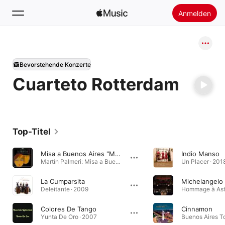
Anmelden
Suchen
Bevorstehende Konzerte
Startseite
Cuarteto Rotterdam
Neu
Apple Music installieren
Radio
Top-Titel
Misa a Buenos Aires "Misatango": Credo
Indio Manso
Martín Palmeri: Misa a Buenos Aires "Misatango" & Tango Gloria · 2017
Un Placer · 201
La Cumparsita
Michelangelo 
Deleitante · 2009
Colores De Tango
Cinnamon
Yunta De Oro · 2007
Buenos Aires T