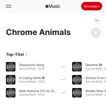
Anmelden
Suchen
Chrome Animals
Startseite
Neu
Apple Music installieren
Top-Titel
Radio
Dissolution Song
Deserter
Sacred Math · 2022
Sacred Math · 
A Crying Game
Ghosts from 
Sacred Math · 2022
Sacred Math · 
Dark Hysteria (I'm So Glad You're Here)
Steady Now S
Sacred Math · 2022
Sacred Math · 