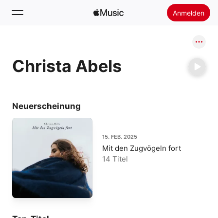
Anmelden
Suchen
Christa Abels
Startseite
Neu
Apple Music installieren
Neuerscheinung
Radio
15. FEB. 2025
Mit den Zugvögeln fort
14 Titel