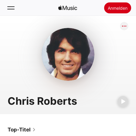
Anmelden
Suchen
Startseite
Neu
Apple Music installieren
Radio
Chris Roberts
Top-Titel