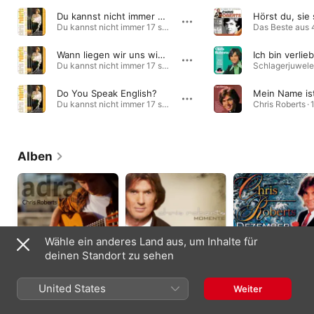
Du kannst nicht immer 17 sein
Du kannst nicht immer 17 sein · 1993
Wann liegen wir uns wieder in den Armen, Barbara?
Du kannst nicht immer 17 sein · 1993
Do You Speak English?
Mein Name is
Du kannst nicht immer 17 sein · 1993
Chris Roberts · 
Alben
Wähle ein anderes Land aus, um Inhalte für
deinen Standort zu sehen
Adra
Momente
Dezember
United States
Weiter
2019
2001
2000