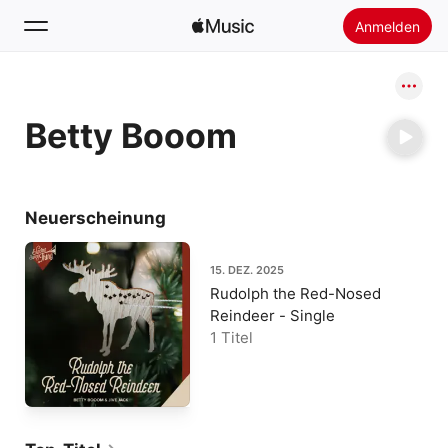
Anmelden
Suchen
Betty Booom
Startseite
Neu
Apple Music installieren
Neuerscheinung
Radio
15. DEZ. 2025
Rudolph the Red-Nosed
Reindeer - Single
1 Titel