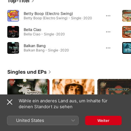
Top-Titel
Betty Boop (Electro Swing)
Betty Boop (Electro Swing) - Single · 2020
Bella Ciao
Bella Ciao - Single · 2020
Balkan Bang
Balkan Bang - Single · 2020
Singles und EPs
Wähle ein anderes Land aus, um Inhalte für
deinen Standort zu sehen
United States
Weiter
Rudolph the Red-
Cara Ansia (Betty
Mr. Sandman (Hyper
Nosed Reindeer -
Booom Remix) -
Swing Flip) - Single