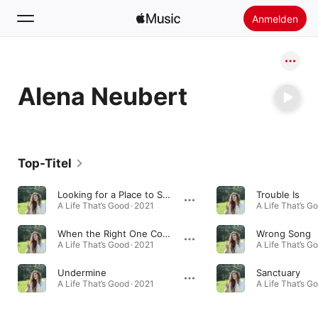
Anmelden
Suchen
Alena Neubert
Startseite
Neu
Apple Music installieren
Top-Titel
Radio
Looking for a Place to Shine (Bonus Track)
Trouble Is
A Life That’s Good · 2021
A Life That’s G
When the Right One Comes Along
Wrong Song
A Life That’s Good · 2021
A Life That’s G
Undermine
Sanctuary
A Life That’s Good · 2021
A Life That’s G