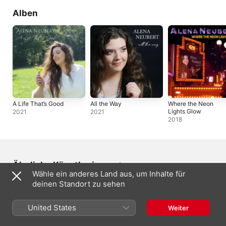
Alben
A Life That’s Good
All the Way
Where the Neon
Lights Glow
2021
2021
2018
Ähnliche Künstler:innen
Wähle ein anderes Land aus, um Inhalte für
deinen Standort zu sehen
United States
Weiter