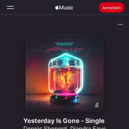
Anmelden
Suchen
Startseite
Neu
Apple Music installieren
Radio
Yesterday Is Gone - Single
Dennis Sheperd
,
Diandra Faye