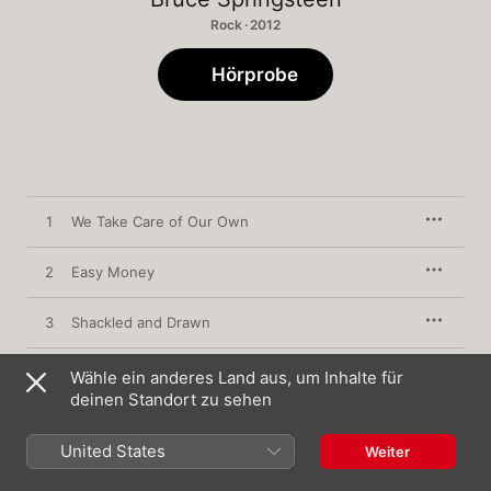
Rock · 2012
Hörprobe
1
We Take Care of Our Own
2
Easy Money
3
Shackled and Drawn
4
Jack of All Trades
Wähle ein anderes Land aus, um Inhalte für
deinen Standort zu sehen
5
Death To My Hometown
United States
Weiter
6
This Depression