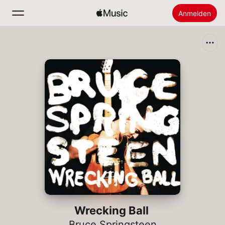
Anmelden
Suchen
Startseite
Neu
Apple Music installieren
Radio
Wrecking Ball
Bruce Springsteen